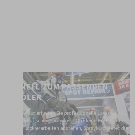
SCHNELL ZUM PASSENDEN
HÄNDLER
Mit SprayMax erhalten Sie professionelle Lackqualität
in einer praktischen Spraydose. Ob kleine Kratzer oder
größere Lackierarbeiten anstehen, SprayMax bietet die