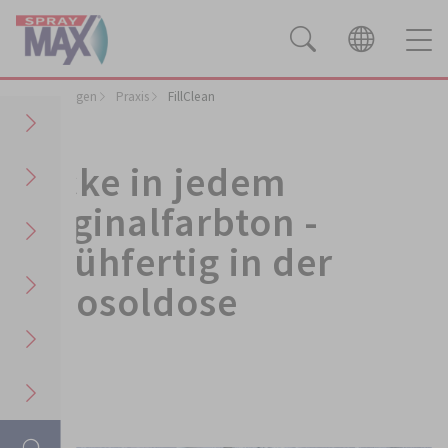
Anwendungen
Praxis
FillClean
Lacke in jedem
Originalfarbton -
sprühfertig in der
Aerosoldose