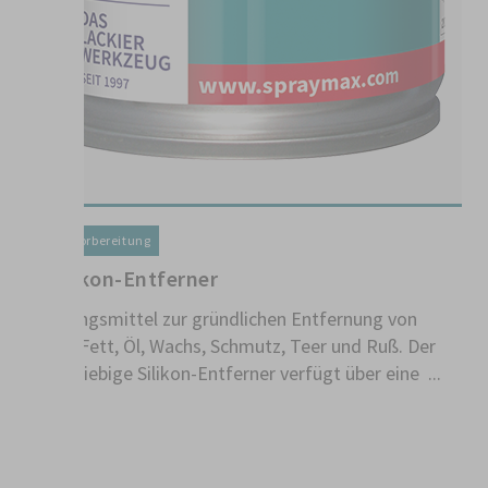
Lackiervorbereitung
1K Silikon-Entferner
Reinigungsmittel zur gründlichen Entfernung von
Silikon, Fett, Öl, Wachs, Schmutz, Teer und Ruß. Der
G
hochergiebige Silikon-Entferner verfügt über eine ...
2
Un
Gr
wi