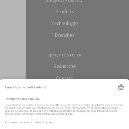
SprayMax Products
Produits
Technologie
Branches
SprayMax Service
Recherche
Contact
Select language
FRANÇAIS