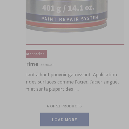
Primaire / Cataphorèse
1K Uni Prime
3680600
Apprêt isolant à haut pouvoir garnissant. Application
directe sur des surfaces comme l‘acier, l‘acier zingué,
l‘aluminium et sur la plupart des ...
6
OF
51
PRODUCTS
LOAD MORE