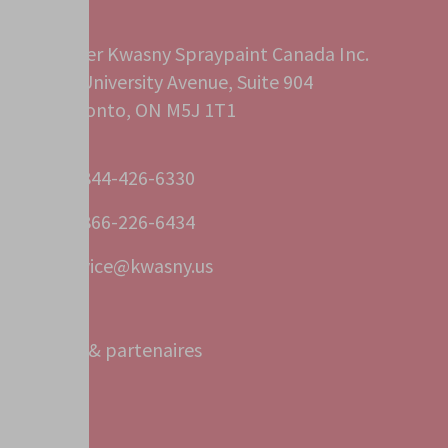
Peter Kwasny Spraypaint Canada Inc.
40 University Avenue, Suite 904
Toronto, ON M5J 1T1
+1 844-426-6330
+1 866-226-6434
service@kwasny.us
Bureaux & partenaires
Service