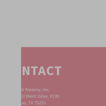
CONTACT
Peter Kwasny, Inc.
12222 Merit Drive, #130
Dallas, TX 75251