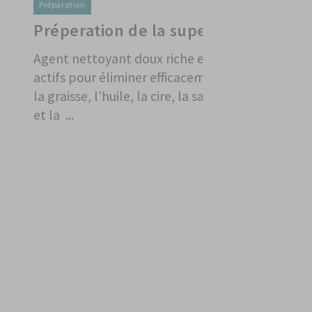
Préparation
Préperation de la superficie
3680094
Agent nettoyant doux riche en ingrédients
actifs pour éliminer efficacement le silicone,
la graisse, l'huile, la cire, la saleté, le goudron
et la ...