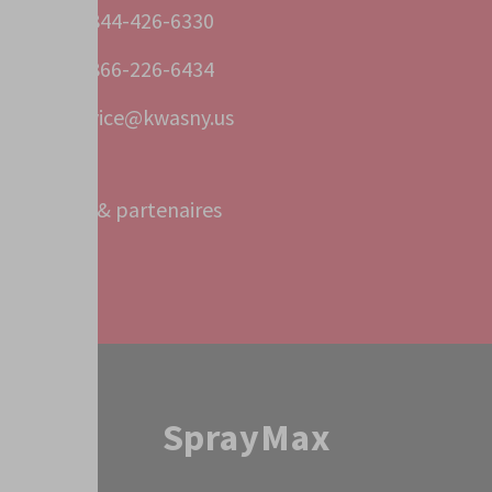
+1 844-426-6330
+1 866-226-6434
service@kwasny.us
Bureaux & partenaires
Service
SprayMax