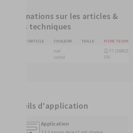
Informations sur les articles &
fiches techniques
NUMÉRO D'ARTICLE
COULEUR
TAILLE
FICHE TECHNI
3680212
noir
FT (3680212,
satiné
FR)
Conseils d'application
Application
2 à 3 passes de je t1 mil chaque