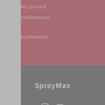
+1 866-226-6434
service@kwasny.us
Bureaux & partenaires
Service
SprayMax