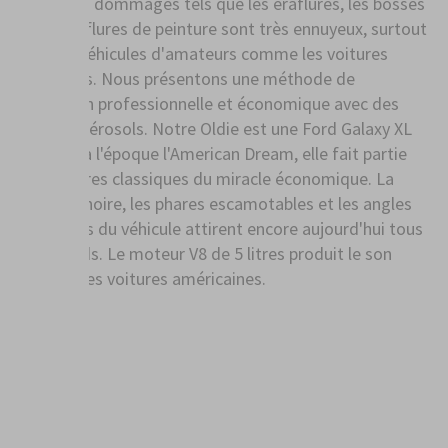
Les petits dommages tels que les éraflures, les bosses
et les éraflures de peinture sont très ennuyeux, surtout
pour les véhicules d'amateurs comme les voitures
classiques. Nous présentons une méthode de
réparation professionnelle et économique avec des
bombes aérosols. Notre Oldie est une Ford Galaxy XL
de 1970, à l'époque l'American Dream, elle fait partie
des voitures classiques du miracle économique. La
calandre noire, les phares escamotables et les angles
prononcés du véhicule attirent encore aujourd'hui tous
les regards. Le moteur V8 de 5 litres produit le son
typique des voitures américaines.
PLUS