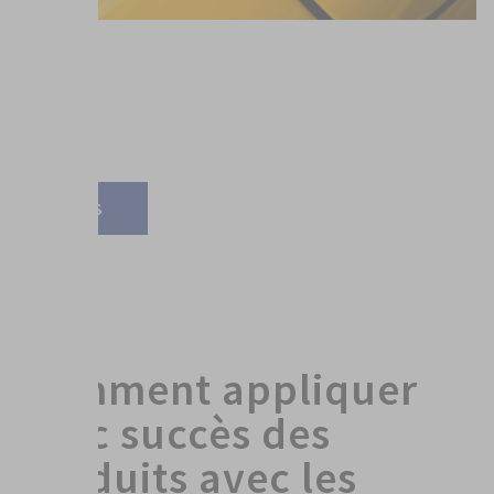
Avec l'appareil de remplissage FillClean®, plus rien ne
s'oppose à un remplissage simple et rapide de la teinte
originale dans la bombe aérosol. Les aérosols SprayMax
FillClean® sont pré-remplis de solvants et de
propulseurs spécifiques.
PLUS
Comment appliquer
avec succès des
produits avec les