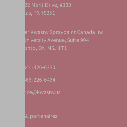
12222 Merit Drive, #130
Dallas, TX 75251
Peter Kwasny Spraypaint Canada Inc.
40 University Avenue, Suite 904
Toronto, ON M5J 1T1
+1 844-426-6330
+1 866-226-6434
service@kwasny.us
Bureaux & partenaires