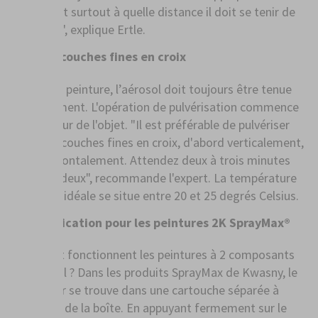
surface, et surtout à quelle distance il doit se tenir de
son objet", explique Ertle.
Des couches fines en croix
Lors de la peinture, l’aérosol doit toujours être tenue
verticalement. L'opération de pulvérisation commence
à l'extérieur de l'objet. "Il est préférable de pulvériser
plusieurs couches fines en croix, d'abord verticalement,
puis horizontalement. Attendez deux à trois minutes
entre les deux", recommande l'expert. La température
de travail idéale se situe entre 20 et 25 degrés Celsius.
Application pour les peintures 2K SprayMax®
Comment fonctionnent les peintures à 2 composants
en aérosol ? Dans les produits SprayMax de Kwasny, le
durcisseur se trouve dans une cartouche séparée à
l'intérieur de la boîte. En appuyant fermement sur le