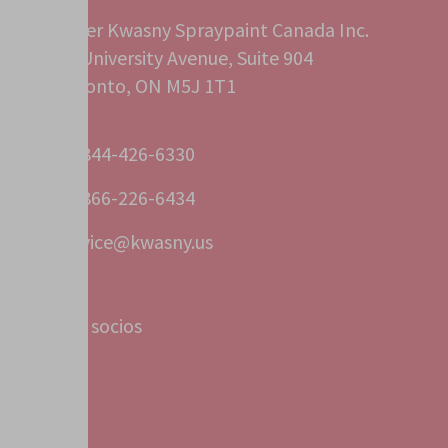
Peter Kwasny Spraypaint Canada Inc.
40 University Avenue, Suite 904
Toronto, ON M5J 1T1
+1 844-426-6330
+1 866-226-6434
service@kwasny.us
Filiales y socios
Servicio