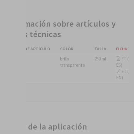
Información sobre artículos y
fichas técnicas
NÚMERO DE ARTÍCULO
COLOR
TALLA
FICHA TÉ
3684068
brillo
250 ml
FT (36
transparente
ES)
FT (36
EN)
Notas de la aplicación