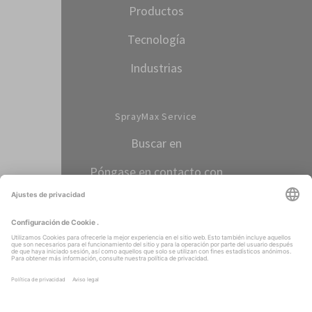
Productos
Tecnología
Industrias
SprayMax Service
Buscar en
Póngase en contacto con
Select language
ESPAÑOL