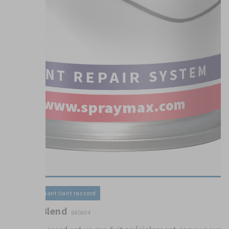
Vernis / Diluant liant raccord
1K Uni Blend
680604