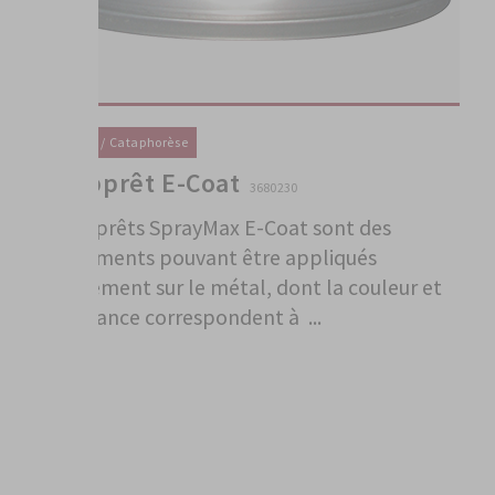
Primaire / Cataphorèse
1K Apprêt E-Coat
3680230
Les apprêts SprayMax E-Coat sont des
revêtements pouvant être appliqués
directement sur le métal, dont la couleur et
la brillance correspondent à ...