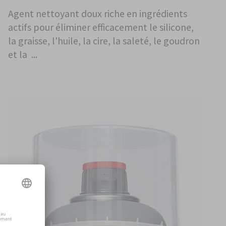
Agent nettoyant doux riche en ingrédients
actifs pour éliminer efficacement le silicone,
la graisse, l'huile, la cire, la saleté, le goudron
et la ...