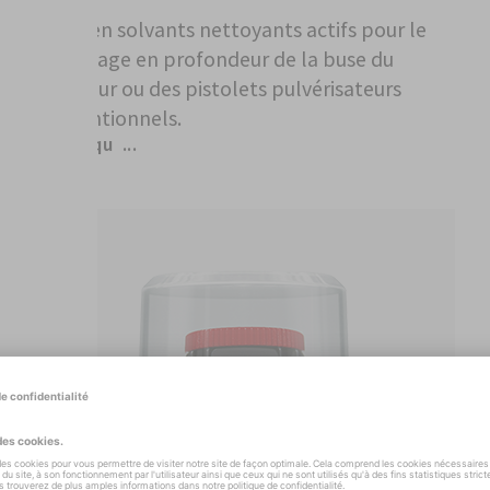
Riche en solvants nettoyants actifs pour le
nettoyage en profondeur de la buse du
variateur ou des pistolets pulvérisateurs
conventionnels.
Remarqu ...