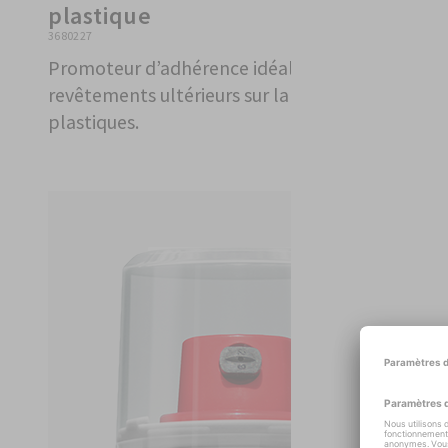
plastique
3680227
Promoteur d’adhérence idéal pour des
revêtements ultérieurs sur la plupart des
plastiques.