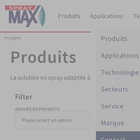
Produits
Applications
Te
Produits
Produits
Produits
Applications
Produits
Technologie
Applications
Pratique
La solution en spray adaptée à chaque défi.
Préparation
Secteurs
Technologie
Primaire/Cataphorèse
Pratique
Revêtement des
Filter
phares
Service
GROUPE DE PRODUITS
SECTEURS
Secteurs
Mastic
FAQ
Technique de
Réparation Basic
pulvérisation
Marque
Service
Apprêt
Formations
Automobile
1K
Technologie 2K
Contact