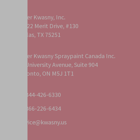
Peter Kwasny, Inc.
12222 Merit Drive, #130
Dallas, TX 75251
Peter Kwasny Spraypaint Canada Inc.
40 University Avenue, Suite 904
Toronto, ON M5J 1T1
+1 844-426-6330
+1 866-226-6434
service@kwasny.us