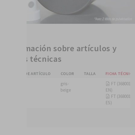
Información sobre artículos y
fichas técnicas
NÚMERO DE ARTÍCULO
COLOR
TALLA
FICHA TÉCNICA
3680019
gris-
FT (3680019,
beige
EN)
FT (3680019,
ES)